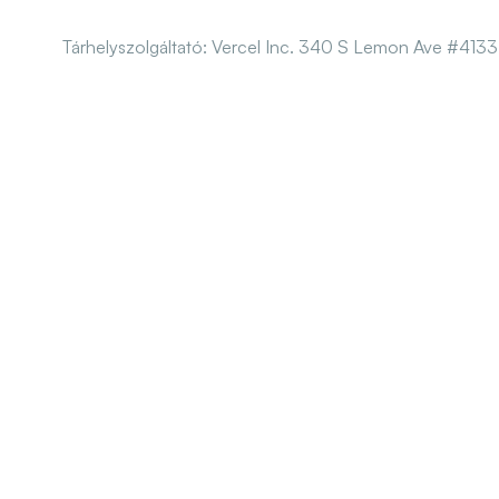
Tárhelyszolgáltató
: Vercel Inc. 340 S Lemon Ave #4133
Te
A Szermann Kft. egy magyar
Ag
tulajdonban lévő naperőmű
tartószerkezeteket gyártó,
Cl
forgalmazó és az erőművekkel
K-
kapcsolatos szolgáltatásokat
nyújtó vállalat.