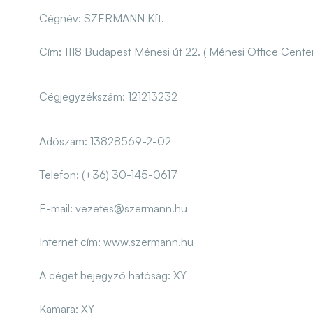
Cégnév
: SZERMANN Kft.
Cím
: 1118 Budapest Ménesi út 22. ( Ménesi Office Center
Cégjegyzékszám
: 121213232
Adószám
: 13828569-2-02
Telefon
: (+36) 30-145-0617
E-mail
: vezetes@szermann.hu
Internet cím
: www.szermann.hu
A céget bejegyző hatóság
: XY
Kamara
: XY