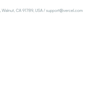
, Walnut, CA 91789, USA / support@vercel.com
rmékeink
Elérhetőségeink
rivoltaic
1118 Budapest Ménesi út 2
( Ménesi Office Center )
assic - Déli
(+36) 30-179-2052
NY-I - Kelet-Nyugati
vezetes@szermann.hu